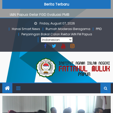
PMB Jalur Mandiri: Peserta Ujian Dari Lanny Jaya Hingga
Skip
content
Berita Terbaru
Maluku
to
IAIN Papua Gelar FGD Evaluasi PMB
content
KKN IAIN Papua: Kelompok Skow Sae Kolaborasi dengan
Friday, August 07, 2026
KKN UGM dan Uncen
Honai Smart News
Rumah Moderasi Beragama
PPID
Para Mahasiswa PGMI IAIN Papua Tembus Jurnal
Penjaringan Bakal Calon Rektor IAIN FM Papua
Terindeks Google Scholar
Pembekalan KKN: Bangun Komunikasi Aktif dengan
Masyarakat
PMB Jalur Mandiri: Peserta Ujian Dari Lanny Jaya Hingga
Maluku