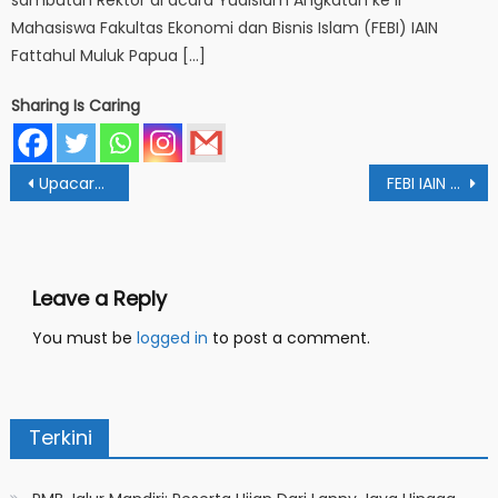
sambutan Rektor di acara Yudisium Angkatan ke II
Mahasiswa Fakultas Ekonomi dan Bisnis Islam (FEBI) IAIN
Fattahul Muluk Papua […]
Sharing Is Caring
Post
Upacara HAB: Rektor Tekankan Pentingnya Tiga Hal Kunci
FEBI IAIN FM Papua Gelar Apresiasi Mahasiswa Berprestasi
navigation
Leave a Reply
You must be
logged in
to post a comment.
Terkini