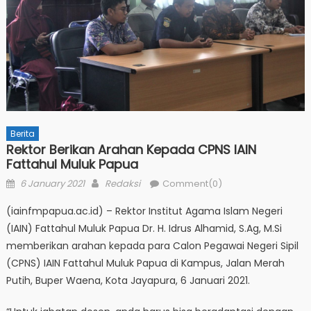
Berita
Rektor Berikan Arahan Kepada CPNS IAIN
Fattahul Muluk Papua
Posted
Author
6 January 2021
Redaksi
Comment(0)
on
(iainfmpapua.ac.id) – Rektor Institut Agama Islam Negeri
(IAIN) Fattahul Muluk Papua Dr. H. Idrus Alhamid, S.Ag, M.Si
memberikan arahan kepada para Calon Pegawai Negeri Sipil
(CPNS) IAIN Fattahul Muluk Papua di Kampus, Jalan Merah
Putih, Buper Waena, Kota Jayapura, 6 Januari 2021.