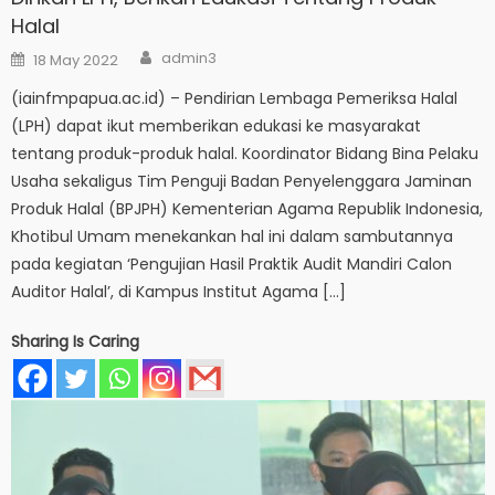
Halal
Author
Posted
admin3
18 May 2022
on
(iainfmpapua.ac.id) – Pendirian Lembaga Pemeriksa Halal
(LPH) dapat ikut memberikan edukasi ke masyarakat
tentang produk-produk halal. Koordinator Bidang Bina Pelaku
Usaha sekaligus Tim Penguji Badan Penyelenggara Jaminan
Produk Halal (BPJPH) Kementerian Agama Republik Indonesia,
Khotibul Umam menekankan hal ini dalam sambutannya
pada kegiatan ‘Pengujian Hasil Praktik Audit Mandiri Calon
Auditor Halal’, di Kampus Institut Agama […]
Sharing Is Caring