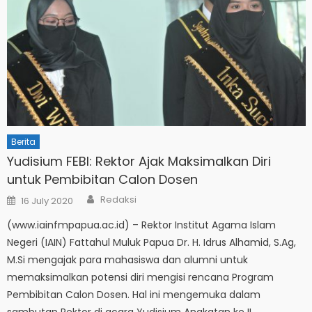
Berita
Yudisium FEBI: Rektor Ajak Maksimalkan Diri
untuk Pembibitan Calon Dosen
Author
Posted
Redaksi
16 July 2020
on
(www.iainfmpapua.ac.id) – Rektor Institut Agama Islam
Negeri (IAIN) Fattahul Muluk Papua Dr. H. Idrus Alhamid, S.Ag,
M.Si mengajak para mahasiswa dan alumni untuk
memaksimalkan potensi diri mengisi rencana Program
Pembibitan Calon Dosen. Hal ini mengemuka dalam