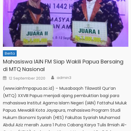
Berita
Mahasiswa IAIN FM Siap Wakili Papua Bersaing
di MTQ Nasional
Author
Posted
admin3
12 September 2020
on
(www.iainfmpapua.ac.id) – Musabaqoh Tilawatil Qur’an
(MTQ) XXVIII Papua menjadi ajang pembuktian bagi para
mahasiswa Institut Agama Islam Negeri (IAIN) Fattahul Muluk
Papua. Mewakili Kota Jayapura, mahasiswa Program Studi
Hukum Ekonomi Syariah (HES) Fakultas Syariah Muhamad
Abdul Aziz meraih Juara 1 Putra Cabang Karya Tulis Ilmiah Al-