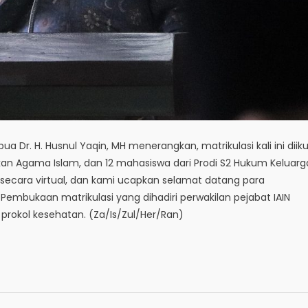
pua Dr. H. Husnul Yaqin, MH menerangkan, matrikulasi kali ini diiku
ikan Agama Islam, dan 12 mahasiswa dari Prodi S2 Hukum Keluarg
ri secara virtual, dan kami ucapkan selamat datang para
embukaan matrikulasi yang dihadiri perwakilan pejabat IAIN
prokol kesehatan. (Za/Is/Zul/Her/Ran)