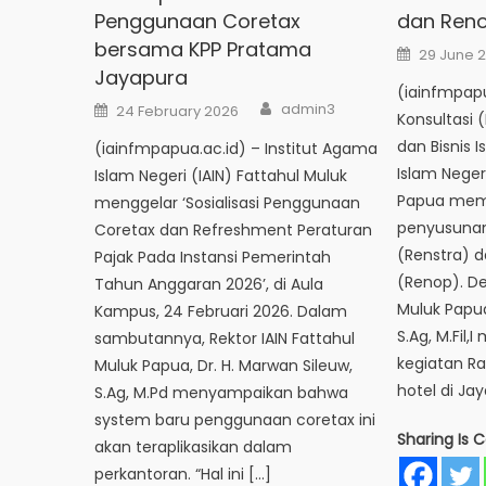
Penggunaan Coretax
dan Ren
bersama KPP Pratama
Posted
29 June 2
on
Jayapura
(iainfmpap
Author
Posted
admin3
24 February 2026
Konsultasi 
on
dan Bisnis I
(iainfmpapua.ac.id) – Institut Agama
Islam Negeri
Islam Negeri (IAIN) Fattahul Muluk
Papua mem
menggelar ‘Sosialisasi Penggunaan
penyusunan
Coretax dan Refreshment Peraturan
(Renstra) d
Pajak Pada Instansi Pemerintah
(Renop). De
Tahun Anggaran 2026’, di Aula
Muluk Papua
Kampus, 24 Februari 2026. Dalam
S.Ag, M.Fil,
sambutannya, Rektor IAIN Fattahul
kegiatan Ra
Muluk Papua, Dr. H. Marwan Sileuw,
hotel di Jay
S.Ag, M.Pd menyampaikan bahwa
system baru penggunaan coretax ini
Sharing Is C
akan teraplikasikan dalam
perkantoran. “Hal ini […]