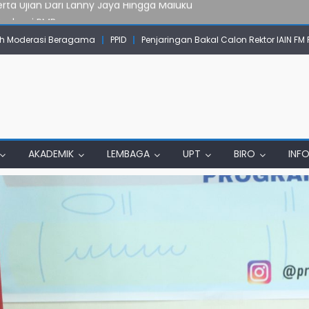
Evaluasi PMB
mpok Skow Sae Kolaborasi dengan KKN UGM dan Uncen
 Moderasi Beragama
PPID
Penjaringan Bakal Calon Rektor IAIN FM
IAIN Papua Tembus Jurnal Terindeks Google Scholar
un Komunikasi Aktif dengan Masyarakat
erta Ujian Dari Lanny Jaya Hingga Maluku
AKADEMIK
LEMBAGA
UPT
BIRO
INF