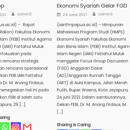
op
Ekonomi Syariah Gelar FGD
Author
Author
Posted
admin3
admin3
021
24 June 2021
on
ua.ac.id) – Rapat
(iainfmpapua.ac.id) – Himpunan
(Rakon) Fakultas Ekonomi
Mahasiswa Program Studi (HMPS)
slam (FEBI) Institut Agama
Ekonomi Syariah Fakultas Ekonomi
 (IAIN) Fattahul Muluk
dan Bisnis Islam (FEBI) Institut Aga
fokuskan pada
Islam Negeri (IAIN) Fattahul Muluk
 rencana strategis
menggelar Focus Group Discussion
an rencana operasional
(FGD) Anggaran Dasar
kan FEBI IAIN Fattahul
(AD)/Anggaran Rumah Tangga
 Dr. M. Anang Firdaus,
(ART) di Aula Kampus, Jalan Merah
I menegaskan hal ini pada
Putih, Buper Waena, Kota Jayapura,
kon FEBI di salah satu
24 juni 2021. Dalam sambutannya,
apura, 29 […]
Dekan FEBI, Dr. M. Anang Firdaus, M.
[…]
aring
Sharing Is Caring