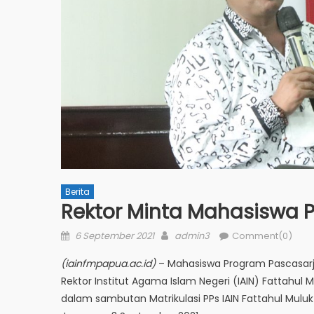
Berita
Rektor Minta Mahasiswa P
Posted
Author
6 September 2021
admin3
Comment(0)
on
(iainfmpapua.ac.id)
– Mahasiswa Program Pascasarja
Rektor Institut Agama Islam Negeri (IAIN) Fattahul Mu
dalam sambutan Matrikulasi PPs IAIN Fattahul Mulu