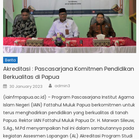
Berita
Akreditasi : Pascasarjana Komitmen Pendidikan
Berkualitas di Papua
Author
Posted
admin3
30 January 2023
on
(iainfmpapua.ac.id) – Program Pascasarjana Institut Agama
Islam Negeri (IAIN) Fattahul Muluk Papua berkomitmen untuk
terus menghadirkan pendidikan yang berkualitas di tanah
Papua. Rektor IAIN Fattahul Muluk Papua Dr. H. Marwan Sileuw,
S.Ag., M.Pd menyampaikan hal ini dalam sambutannya pada
kegiatan Assesmen Lapangan (AL) Akreditasi Program Studi