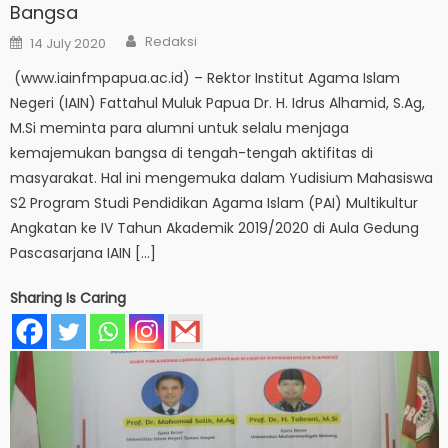
Bangsa
Author
Posted
Redaksi
14 July 2020
on
(www.iainfmpapua.ac.id) – Rektor Institut Agama Islam
Negeri (IAIN) Fattahul Muluk Papua Dr. H. Idrus Alhamid, S.Ag,
M.Si meminta para alumni untuk selalu menjaga
kemajemukan bangsa di tengah-tengah aktifitas di
masyarakat. Hal ini mengemuka dalam Yudisium Mahasiswa
S2 Program Studi Pendidikan Agama Islam (PAI) Multikultur
Angkatan ke IV Tahun Akademik 2019/2020 di Aula Gedung
Pascasarjana IAIN […]
Sharing Is Caring