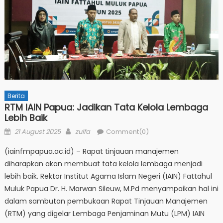
Berita
RTM IAIN Papua: Jadikan Tata Kelola Lembaga
Lebih Baik
Posted
Author
21 August 2025
zulfa
Comment(0)
on
(iainfmpapua.ac.id) – Rapat tinjauan manajemen
diharapkan akan membuat tata kelola lembaga menjadi
lebih baik. Rektor Institut Agama Islam Negeri (IAIN) Fattahul
Muluk Papua Dr. H. Marwan Sileuw, M.Pd menyampaikan hal ini
dalam sambutan pembukaan Rapat Tinjauan Manajemen
(RTM) yang digelar Lembaga Penjaminan Mutu (LPM) IAIN