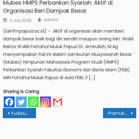
Mubes HMPS Perbankan Syariah: Aktif di
Organisasi Beri Dampak Besar
Author
Posted
admin1
4 July 2025
on
(iainfmpapua.ac.id) – Aktif di organisasi akan memberi
dampak besar baik bagi diri sendiri maupun orang lain. Wakil
Rektor III IAIN Fattahul Muluk Papua Dr. Amirullah, M.Ag
menyampaikan hal ini dalam sambutan Musyawarah Besar
(Mubes) Himpunan Mahasiswa Program Studi (HMPS)
Perbankan Syariah Fakultas Ekonomi dan Bisnis Islam (FEBI)
IAIN Fattahul Muluk Papua di aula FEBI, 3 […]
Sharing Is Caring
Post
Yudisium Fakultas Tarbiyah: Jadilah Pendidik yang Profesional dan Berahlak Mulia
Pramuka Racana IAIN Papua Jalin Kolaborasi bersama Racana IAIN Sorong
navigation