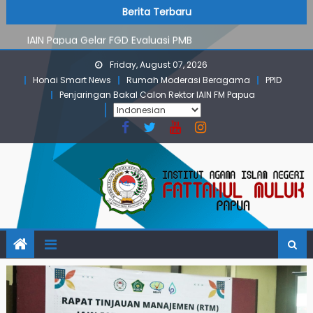
PMB Jalur Mandiri: Peserta Ujian Dari Lanny Jaya Hingga
Skip
content
Berita Terbaru
Maluku
to
IAIN Papua Gelar FGD Evaluasi PMB
content
KKN IAIN Papua: Kelompok Skow Sae Kolaborasi dengan
Friday, August 07, 2026
KKN UGM dan Uncen
Honai Smart News
Rumah Moderasi Beragama
PPID
Para Mahasiswa PGMI IAIN Papua Tembus Jurnal
Penjaringan Bakal Calon Rektor IAIN FM Papua
Terindeks Google Scholar
Pembekalan KKN: Bangun Komunikasi Aktif dengan
Masyarakat
PMB Jalur Mandiri: Peserta Ujian Dari Lanny Jaya Hingga
Maluku