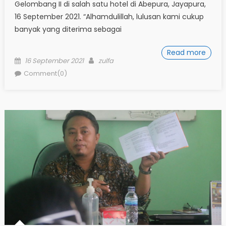
Gelombang II di salah satu hotel di Abepura, Jayapura,
16 September 2021. “Alhamdulillah, lulusan kami cukup
banyak yang diterima sebagai
Read more
Posted
Author
16 September 2021
zulfa
on
Comment(0)