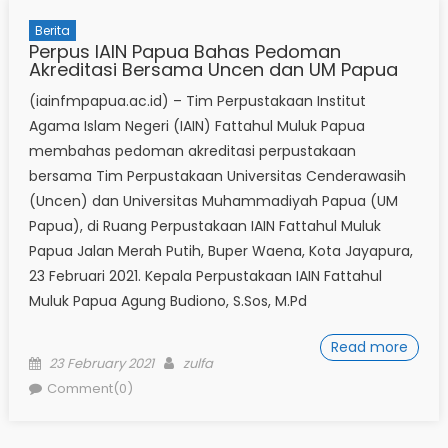
Berita
Perpus IAIN Papua Bahas Pedoman
Akreditasi Bersama Uncen dan UM Papua
(iainfmpapua.ac.id) – Tim Perpustakaan Institut
Agama Islam Negeri (IAIN) Fattahul Muluk Papua
membahas pedoman akreditasi perpustakaan
bersama Tim Perpustakaan Universitas Cenderawasih
(Uncen) dan Universitas Muhammadiyah Papua (UM
Papua), di Ruang Perpustakaan IAIN Fattahul Muluk
Papua Jalan Merah Putih, Buper Waena, Kota Jayapura,
23 Februari 2021. Kepala Perpustakaan IAIN Fattahul
Muluk Papua Agung Budiono, S.Sos, M.Pd
Read more
Posted
Author
23 February 2021
zulfa
on
Comment(0)