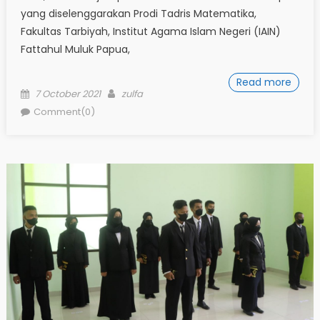
yang diselenggarakan Prodi Tadris Matematika,
Fakultas Tarbiyah, Institut Agama Islam Negeri (IAIN)
Fattahul Muluk Papua,
Read more
Posted
Author
7 October 2021
zulfa
on
Comment(0)