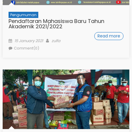
Pengumuman
Pendaftaran Mahasiswa Baru Tahun
Akademik 2021/2022
Read more
Posted
Author
15 January 2021
zulfa
on
Comment(0)