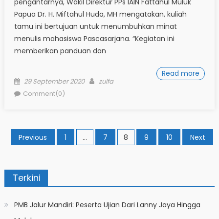
pengantarnya, Wakil Direktur PPs IAIN Fattahul Muluk
Papua Dr. H. Miftahul Huda, MH mengatakan, kuliah
tamu ini bertujuan untuk menumbuhkan minat
menulis mahasiswa Pascasarjana. “Kegiatan ini
memberikan panduan dan
Read more
Posted
Author
29 September 2020
zulfa
on
Comment(0)
Posts
Previous
1
…
7
8
9
10
Next
pagination
Terkini
PMB Jalur Mandiri: Peserta Ujian Dari Lanny Jaya Hingga