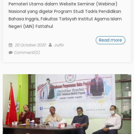
Pemateri Utama dalam Website Seminar (Webinar)
Nasional yang digelar Program Studi Tadris Pendidikan
Bahasa Inggris, Fakultas Tarbiyah Institut Agama Islam
Negeri (IAIN) Fattahul
Read more
Posted
Author
20 October 2020
zulfa
on
Comment(0)