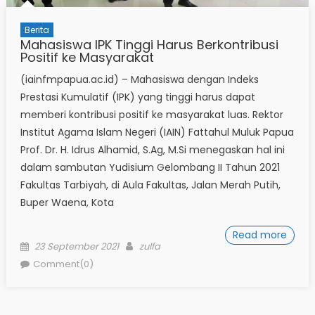
Berita
Mahasiswa IPK Tinggi Harus Berkontribusi
Positif ke Masyarakat
(iainfmpapua.ac.id) – Mahasiswa dengan Indeks
Prestasi Kumulatif (IPK) yang tinggi harus dapat
memberi kontribusi positif ke masyarakat luas. Rektor
Institut Agama Islam Negeri (IAIN) Fattahul Muluk Papua
Prof. Dr. H. Idrus Alhamid, S.Ag, M.Si menegaskan hal ini
dalam sambutan Yudisium Gelombang II Tahun 2021
Fakultas Tarbiyah, di Aula Fakultas, Jalan Merah Putih,
Buper Waena, Kota
Read more
Posted
Author
23 September 2021
zulfa
on
Comment(0)