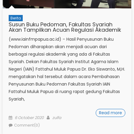
Berita
Susun Buku Pedoman, Fakultas Syariah
Akan Tampilkan Acuan Regulasi Akademik
(www.iainfmpapua.ac.id) – Hasil Penyusunan Buku
Pedoman diharapkan akan menjadi acuan dari
berbagai regulasi akademik yang ada di Fakultas
Syariah. Dekan Fakultas Syariah Institut Agama Islam
Negeri (IAIN) Fattahul Muluk Papua Dr. Eko Siswanto, M,H.
mengatakan hal tersebut dalam acara Pembahasan
Penyusunan Buku Pedoman Fakultas Syariah IAIN
Fattahul Muluk Papua di ruang rapat gedung Fakultas
Syariah,
Read more
Posted
Author
6 October 2020
zulfa
on
Comment(0)