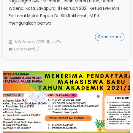
lingkungan IAIN FM Papua, Jalan Merah Putih, Buper
Waena, Kota Jayapura, 11 Februari 2021. Ketua LPM IAIN
Fattahul Muluk Papua Dr. Siti Rokhmah, M.Pd
menguraikan bahwa
Read more
Posted
Author
11 February 2021
zulfa
on
Comment(0)