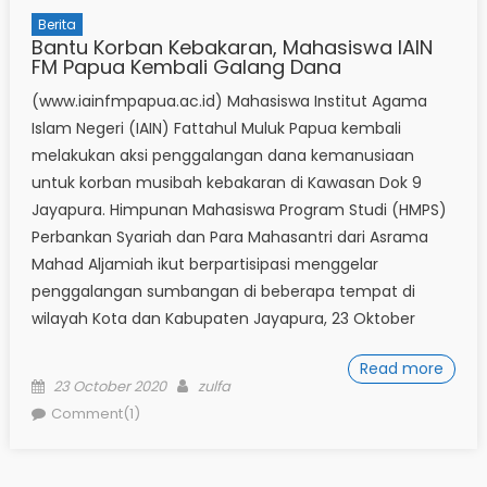
Berita
Bantu Korban Kebakaran, Mahasiswa IAIN
FM Papua Kembali Galang Dana
(www.iainfmpapua.ac.id) Mahasiswa Institut Agama
Islam Negeri (IAIN) Fattahul Muluk Papua kembali
melakukan aksi penggalangan dana kemanusiaan
untuk korban musibah kebakaran di Kawasan Dok 9
Jayapura. Himpunan Mahasiswa Program Studi (HMPS)
Perbankan Syariah dan Para Mahasantri dari Asrama
Mahad Aljamiah ikut berpartisipasi menggelar
penggalangan sumbangan di beberapa tempat di
wilayah Kota dan Kabupaten Jayapura, 23 Oktober
Read more
Posted
Author
23 October 2020
zulfa
on
Comment(1)