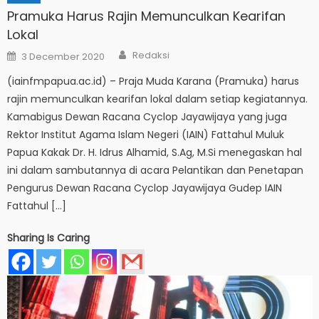
Pramuka Harus Rajin Memunculkan Kearifan
Lokal
Author
Posted
Redaksi
3 December 2020
on
(iainfmpapua.ac.id) – Praja Muda Karana (Pramuka) harus
rajin memunculkan kearifan lokal dalam setiap kegiatannya.
Kamabigus Dewan Racana Cyclop Jayawijaya yang juga
Rektor Institut Agama Islam Negeri (IAIN) Fattahul Muluk
Papua Kakak Dr. H. Idrus Alhamid, S.Ag, M.Si menegaskan hal
ini dalam sambutannya di acara Pelantikan dan Penetapan
Pengurus Dewan Racana Cyclop Jayawijaya Gudep IAIN
Fattahul […]
Sharing Is Caring