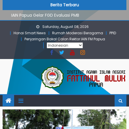
PMB Jalur Mandiri: Peserta Ujian Dari Lanny Jaya Hingga
Skip
content
Berita Terbaru
Maluku
to
IAIN Papua Gelar FGD Evaluasi PMB
content
KKN IAIN Papua: Kelompok Skow Sae Kolaborasi dengan
Saturday, August 08, 2026
KKN UGM dan Uncen
Honai Smart News
Rumah Moderasi Beragama
PPID
Para Mahasiswa PGMI IAIN Papua Tembus Jurnal
Penjaringan Bakal Calon Rektor IAIN FM Papua
Terindeks Google Scholar
Pembekalan KKN: Bangun Komunikasi Aktif dengan
Masyarakat
PMB Jalur Mandiri: Peserta Ujian Dari Lanny Jaya Hingga
Maluku