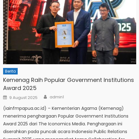
Berita
Kemenag Raih Popular Government Institutions
Award 2025
Author
Posted
admin1
9 August 2025
on
(iainfmpapua.ac.id) – Kementerian Agama (Kemenag)
menerima penghargaan Popular Government Institutions
Award 2025 dari The Iconomics Media. Penghargaan ini
diserahkan pada puncak acara Indonesia Public Relations