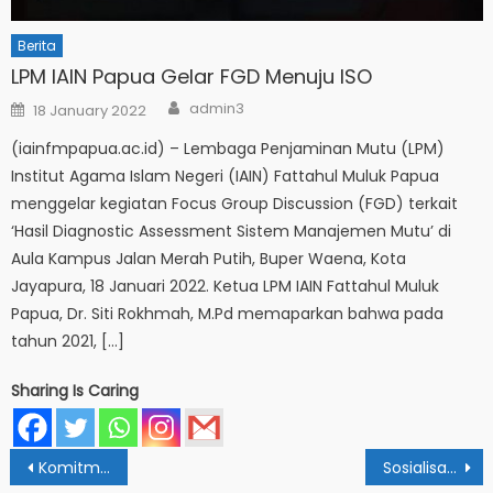
Berita
LPM IAIN Papua Gelar FGD Menuju ISO
Author
Posted
admin3
18 January 2022
on
(iainfmpapua.ac.id) – Lembaga Penjaminan Mutu (LPM)
Institut Agama Islam Negeri (IAIN) Fattahul Muluk Papua
menggelar kegiatan Focus Group Discussion (FGD) terkait
‘Hasil Diagnostic Assessment Sistem Manajemen Mutu’ di
Aula Kampus Jalan Merah Putih, Buper Waena, Kota
Jayapura, 18 Januari 2022. Ketua LPM IAIN Fattahul Muluk
Papua, Dr. Siti Rokhmah, M.Pd memaparkan bahwa pada
tahun 2021, […]
Sharing Is Caring
Post
Komitmen Tri Dharma, Pascasarjana IAIN Papua Gelar PKM dan MoU
Sosialisasi Duta Bahasa: Ajang Salurkan Bakat dan Gagasan