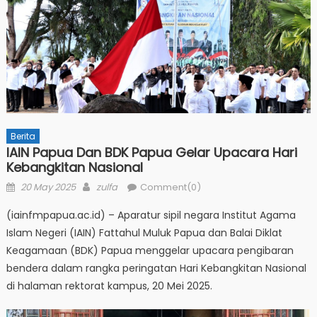
Berita
IAIN Papua Dan BDK Papua Gelar Upacara Hari
Kebangkitan Nasional
Posted
Author
20 May 2025
zulfa
Comment(0)
on
(iainfmpapua.ac.id) – Aparatur sipil negara Institut Agama
Islam Negeri (IAIN) Fattahul Muluk Papua dan Balai Diklat
Keagamaan (BDK) Papua menggelar upacara pengibaran
bendera dalam rangka peringatan Hari Kebangkitan Nasional
di halaman rektorat kampus, 20 Mei 2025.