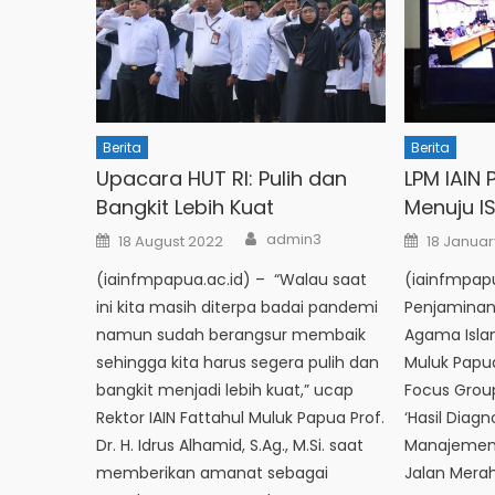
Berita
Berita
Upacara HUT RI: Pulih dan
LPM IAIN
Bangkit Lebih Kuat
Menuju I
Author
Posted
Posted
admin3
18 August 2022
18 Januar
on
on
(iainfmpapua.ac.id) – “Walau saat
(iainfmpap
ini kita masih diterpa badai pandemi
Penjaminan 
namun sudah berangsur membaik
Agama Islam
sehingga kita harus segera pulih dan
Muluk Papu
bangkit menjadi lebih kuat,” ucap
Focus Group
Rektor IAIN Fattahul Muluk Papua Prof.
‘Hasil Diag
Dr. H. Idrus Alhamid, S.Ag., M.Si. saat
Manajemen 
memberikan amanat sebagai
Jalan Merah