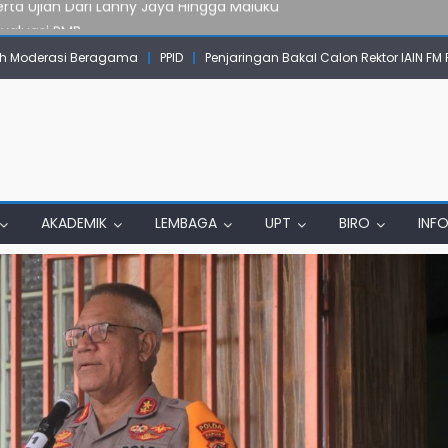
Evaluasi PMB
mpok Skow Sae Kolaborasi dengan KKN UGM dan Uncen
 Moderasi Beragama
PPID
Penjaringan Bakal Calon Rektor IAIN FM
IAIN Papua Tembus Jurnal Terindeks Google Scholar
un Komunikasi Aktif dengan Masyarakat
erta Ujian Dari Lanny Jaya Hingga Maluku
AKADEMIK
LEMBAGA
UPT
BIRO
INF