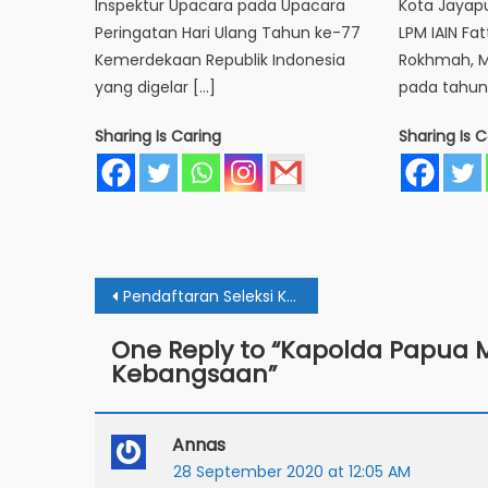
Inspektur Upacara pada Upacara
Kota Jayapu
Peringatan Hari Ulang Tahun ke-77
LPM IAIN Fat
Kemerdekaan Republik Indonesia
Rokhmah, 
yang digelar […]
pada tahun 
Sharing Is Caring
Sharing Is C
Post
Pendaftaran Seleksi Kartu Indonesia Pintar (KIP) Kuliah 2020
navigation
One Reply to “
Kapolda Papua M
Kebangsaan
”
Annas
28 September 2020 at 12:05 AM