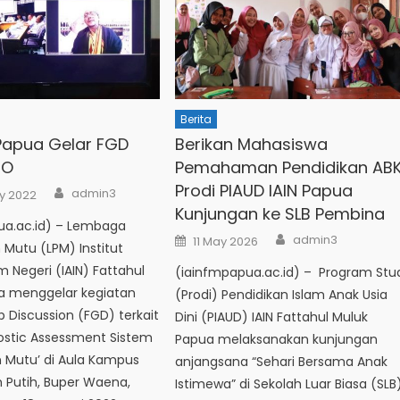
Berita
 Papua Gelar FGD
Berikan Mahasiswa
SO
Pemahaman Pendidikan ABK
Prodi PIAUD IAIN Papua
Author
admin3
y 2022
Kunjungan ke SLB Pembina
ua.ac.id) – Lembaga
Author
Posted
admin3
11 May 2026
Mutu (LPM) Institut
on
 Negeri (IAIN) Fattahul
(iainfmpapua.ac.id) – Program Stu
a menggelar kegiatan
(Prodi) Pendidikan Islam Anak Usia
 Discussion (FGD) terkait
Dini (PIAUD) IAIN Fattahul Muluk
nostic Assessment Sistem
Papua melaksanakan kunjungan
Mutu’ di Aula Kampus
anjangsana “Sehari Bersama Anak
 Putih, Buper Waena,
Istimewa” di Sekolah Luar Biasa (SLB