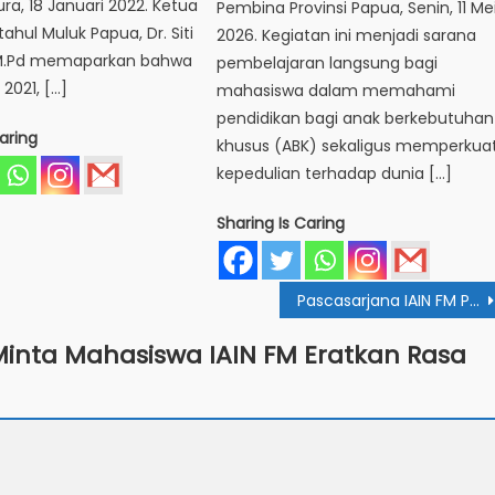
ra, 18 Januari 2022. Ketua
Pembina Provinsi Papua, Senin, 11 Me
tahul Muluk Papua, Dr. Siti
2026. Kegiatan ini menjadi sarana
M.Pd memaparkan bahwa
pembelajaran langsung bagi
2021, […]
mahasiswa dalam memahami
pendidikan bagi anak berkebutuhan
aring
khusus (ABK) sekaligus memperkua
kepedulian terhadap dunia […]
Sharing Is Caring
Pascasarjana IAIN FM Papua Gelar Kuliah Tamu Penulisan Artikel Jurnal Ilmiah
inta Mahasiswa IAIN FM Eratkan Rasa