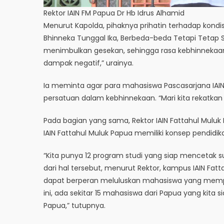
Rektor IAIN FM Papua Dr Hb Idrus Alhamid
Menurut Kapolda, pihaknya prihatin terhadap kondi
Bhinneka Tunggal Ika, Berbeda-beda Tetapi Tetap 
menimbulkan gesekan, sehingga rasa kebhinnekaan
dampak negatif,” urainya.
Ia meminta agar para mahasiswa Pascasarjana IAI
persatuan dalam kebhinnekaan. “Mari kita rekatkan 
Pada bagian yang sama, Rektor IAIN Fattahul Muluk
IAIN Fattahul Muluk Papua memiliki konsep pendidikan
“Kita punya 12 program studi yang siap mencetak s
dari hal tersebut, menurut Rektor, kampus IAIN F
dapat berperan meluluskan mahasiswa yang mempu
ini, ada sekitar 15 mahasiswa dari Papua yang kit
Papua,” tutupnya.