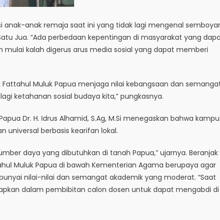
si anak-anak remaja saat ini yang tidak lagi mengenal semboya
Satu Jua. “Ada perbedaan kepentingan di masyarakat yang dap
 mulai kalah digerus arus media sosial yang dapat memberi
N Fattahul Muluk Papua menjaga nilai kebangsaan dan semanga
lagi ketahanan sosial budaya kita,” pungkasnya.
 Papua Dr. H. Idrus Alhamid, S.Ag, M.Si menegaskan bahwa kampu
 universal berbasis kearifan lokal.
umber daya yang dibutuhkan di tanah Papua,” ujarnya. Beranjak
attahul Muluk Papua di bawah Kementerian Agama berupaya agar
nyai nilai-nilai dan semangat akademik yang moderat. “Saat
a siapkan dalam pembibitan calon dosen untuk dapat mengabdi di