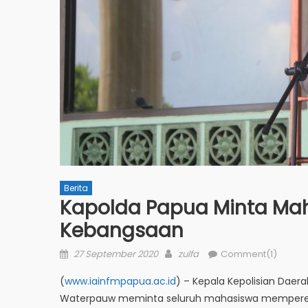
Berita
Kapolda Papua Minta Mah
Kebangsaan
Posted
Author
27 September 2020
zulfa
Comment(1)
on
(
www.iainfmpapua.ac.id
) – Kepala Kepolisian Daera
Waterpauw meminta seluruh mahasiswa memperera