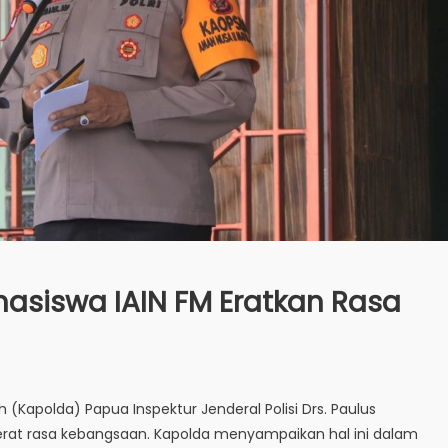
asiswa IAIN FM Eratkan Rasa
h (Kapolda) Papua Inspektur Jenderal Polisi Drs. Paulus
t rasa kebangsaan. Kapolda menyampaikan hal ini dalam