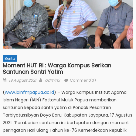
Berita
Moment HUT RI : Warga Kampus Berikan
Santunan Santri Yatim
Posted
Author
19 August 2021
admin3
Comment(0)
on
(
www.iainfmpapua.ac.id
) – Warga Kampus Institut Agama
Islam Negeri (IAIN) Fattahul Muluk Papua memberikan
santunan kepada santri yatim di Pondok Pesantren
Tarbiyatussibyan Doyo Baru, Kabupaten Jayapura, 17 Agustus
2021. “Pemberian santunan ini bertepatan dengan moment
peringatan Hari Ulang Tahun ke-76 Kemerdekaan Republik