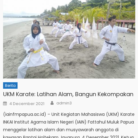
Berita
UKM Karate: Latihan Alam, Bangun Kekompakan
Author
Posted
admin3
4 December 2021
on
(iainfmpapua.ac.id) – Unit Kegiatan Mahasiswa (UKM) Karate
INKAI Institut Agama Islam Negeri (IAIN) Fattahul Muluk Papua
menggelar latihan alam dan musyawarah anggota di
kawasan Pantai Holtekam Jayapura, 4 Desember 2021. Ketua