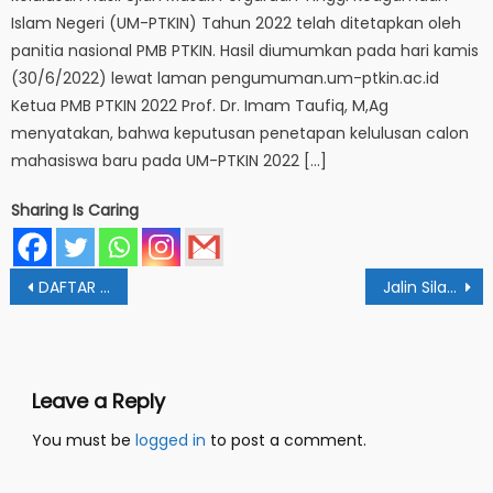
Islam Negeri (UM-PTKIN) Tahun 2022 telah ditetapkan oleh
panitia nasional PMB PTKIN. Hasil diumumkan pada hari kamis
(30/6/2022) lewat laman pengumuman.um-ptkin.ac.id
Ketua PMB PTKIN 2022 Prof. Dr. Imam Taufiq, M,Ag
menyatakan, bahwa keputusan penetapan kelulusan calon
mahasiswa baru pada UM-PTKIN 2022 […]
Sharing Is Caring
Post
DAFTAR NAMA PESERTA LULUS SPMB MANDIRI TAHUN 2021 IAIN FATTAHUL MULUK PAPUA
Jalin Silaturahim, DWP IAIN FM Papua Gelar ‘Jumat Berkah’
navigation
Leave a Reply
You must be
logged in
to post a comment.