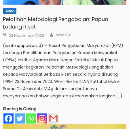
Berita
Pelatihan Metodologi Pengabdian: Papua
Ladang Riset
Author
Posted
admin3
23 November 2023
on
(iainfmpapua.ac.id) – Pusat Pengabdian Masyarakat (PPM)
Lembaga Penelitian dan Pengabdian Kepada Masyarakat
(LPPM) Institut Agama Islam Negeri Fattahul Muluk Papua
menggelar kegiatan ‘Pelatihan Metodologi Pengabdian
Kepada Masyarakat Berbasis Riset’ secara hybrid di ruang
LPPM, 23 November 2023. Wakil Rektor II IAIN Fattahul Muluk
Papua Dr. Amirullah, M.Ag dalam sambutannya
menyampaikan bahwa kegiatan ini merupakan langkah […]
Sharing Is Caring