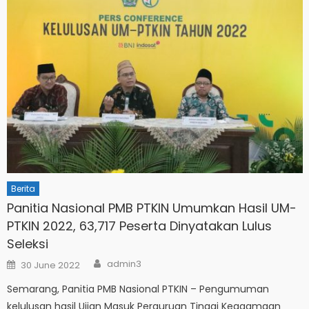
Berita
Panitia Nasional PMB PTKIN Umumkan Hasil UM-
PTKIN 2022, 63,717 Peserta Dinyatakan Lulus
Seleksi
Author
Posted
admin3
30 June 2022
on
Semarang, Panitia PMB Nasional PTKIN – Pengumuman
kelulusan hasil Ujian Masuk Perguruan Tinggi Keagamaan