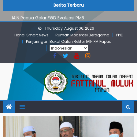
PMB Jalur Mandiri: Peserta Ujian Dari Lanny Jaya Hingga
Skip
content
Berita Terbaru
Maluku
to
IAIN Papua Gelar FGD Evaluasi PMB
content
KKN IAIN Papua: Kelompok Skow Sae Kolaborasi dengan
Thursday, August 06, 2026
KKN UGM dan Uncen
Honai Smart News
Rumah Moderasi Beragama
PPID
Para Mahasiswa PGMI IAIN Papua Tembus Jurnal
Penjaringan Bakal Calon Rektor IAIN FM Papua
Terindeks Google Scholar
Pembekalan KKN: Bangun Komunikasi Aktif dengan
Masyarakat
PMB Jalur Mandiri: Peserta Ujian Dari Lanny Jaya Hingga
Maluku