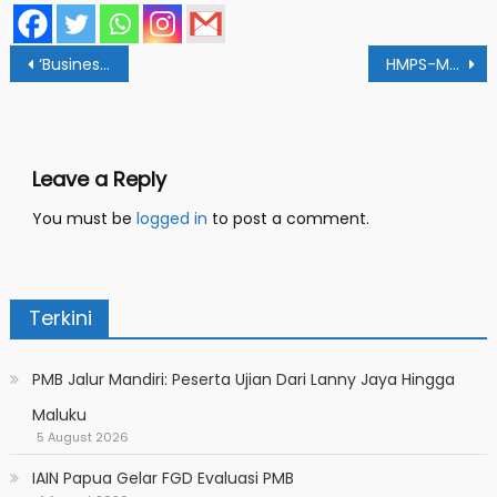
Post
‘Business Day MPI’, Mahasiswa Praktek Menjadi Pebisnis
HMPS-MPI Gelar Pemilihan Ketua & Wakil Ketua Periode 2020-2021
navigation
Leave a Reply
You must be
logged in
to post a comment.
Terkini
PMB Jalur Mandiri: Peserta Ujian Dari Lanny Jaya Hingga
Maluku
5 August 2026
IAIN Papua Gelar FGD Evaluasi PMB