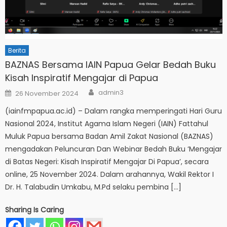
Berita
BAZNAS Bersama IAIN Papua Gelar Bedah Buku
Kisah Inspiratif Mengajar di Papua
Author
Posted
admin3
26 November 2024
on
(iainfmpapua.ac.id) – Dalam rangka memperingati Hari Guru
Nasional 2024, Institut Agama Islam Negeri (IAIN) Fattahul
Muluk Papua bersama Badan Amil Zakat Nasional (BAZNAS)
mengadakan Peluncuran Dan Webinar Bedah Buku ‘Mengajar
di Batas Negeri: Kisah Inspiratif Mengajar Di Papua’, secara
online, 25 November 2024. Dalam arahannya, Wakil Rektor I
Dr. H. Talabudin Umkabu, M.Pd selaku pembina […]
Sharing Is Caring