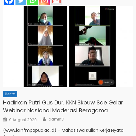
Berita
Hadirkan Putri Gus Dur, KKN Skouw Sae Gelar
Webinar Nasional Moderasi Beragama
Author
Posted
admin3
9 August 2020
on
(www.iainfmpapua.ac.id) – Mahasiswa Kuliah Kerja Nyata