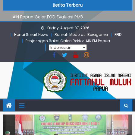
PMB Jalur Mandiri: Peserta Ujian Dari Lanny Jaya Hingga
Skip
content
Berita Terbaru
Maluku
to
IAIN Papua Gelar FGD Evaluasi PMB
content
KKN IAIN Papua: Kelompok Skow Sae Kolaborasi dengan
Friday, August 07, 2026
KKN UGM dan Uncen
Honai Smart News
Rumah Moderasi Beragama
PPID
Para Mahasiswa PGMI IAIN Papua Tembus Jurnal
Penjaringan Bakal Calon Rektor IAIN FM Papua
Terindeks Google Scholar
Pembekalan KKN: Bangun Komunikasi Aktif dengan
Masyarakat
PMB Jalur Mandiri: Peserta Ujian Dari Lanny Jaya Hingga
Maluku