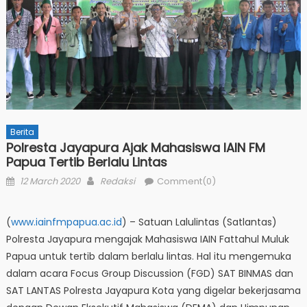
Berita
Polresta Jayapura Ajak Mahasiswa IAIN FM
Papua Tertib Berlalu Lintas
Posted
Author
12 March 2020
Redaksi
Comment(0)
on
(
www.iainfmpapua.ac.id
) – Satuan Lalulintas (Satlantas)
Polresta Jayapura mengajak Mahasiswa IAIN Fattahul Muluk
Papua untuk tertib dalam berlalu lintas. Hal itu mengemuka
dalam acara Focus Group Discussion (FGD) SAT BINMAS dan
SAT LANTAS Polresta Jayapura Kota yang digelar bekerjasama