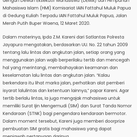
dengan Dewan Eksekutif Mahasiswa (DEMA) dan Himpunan
Mahasiswa Islam (HMI) Komisariat IAIN Fattahul Muluk Papua
di Gedung Kuliah Terpadu IAIN Fattahul Muluk Papua, Jalan
Merah Putih Buper Waena, 12 Maret 2020.
Dalam materinya, Ipda Z.M. Kareni dari Satlantas Polresta
Jayapura mengatakan, berdasarkan UU. No. 22 tahun 2009
tentang lalu lintas dan angkutan jalan, setiap orang yang
menggunakan jalan wajib berperilaku tertib dan mencegah
hal yang merintangi, membahayakan keamanan dan
keselamatan lalu lintas dan angkutan jalan. “Kalau
berkendara itu lihat marka jalan, perhatikan alat pemberi
isyarat lalulintas dan ketentuan lainnya,” papar Kareni. Agar
tertib berlalu lintas, Ia juga mengajak mahasiswa untuk
memiliki Surat Ijin Mengemudi (SIM) dan Surat Tanda Nomor
Kendaraan (STNK) bagi pengendara kendaraan bermotor.
Dalam moment tersebut, Kareni juga memberi doorprize
pembuatan SIM gratis bagi mahasiswa yang dapat
menjawab pertanyaan darinya.