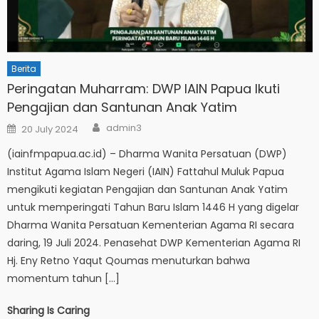
Berita
Peringatan Muharram: DWP IAIN Papua Ikuti
Pengajian dan Santunan Anak Yatim
Author
Posted
admin3
20 July 2024
on
(iainfmpapua.ac.id) – Dharma Wanita Persatuan (DWP)
Institut Agama Islam Negeri (IAIN) Fattahul Muluk Papua
mengikuti kegiatan Pengajian dan Santunan Anak Yatim
untuk memperingati Tahun Baru Islam 1446 H yang digelar
Dharma Wanita Persatuan Kementerian Agama RI secara
daring, 19 Juli 2024. Penasehat DWP Kementerian Agama RI
Hj. Eny Retno Yaqut Qoumas menuturkan bahwa
momentum tahun […]
Sharing Is Caring