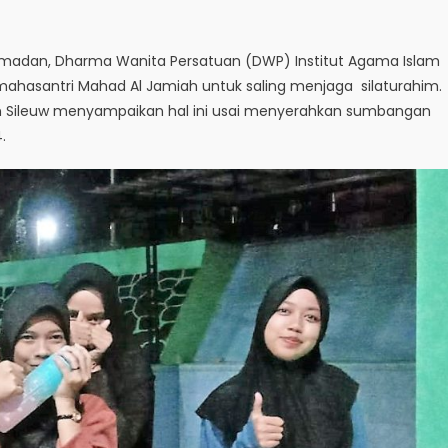
madan, Dharma Wanita Persatuan (DWP) Institut Agama Islam
mahasantri Mahad Al Jamiah untuk saling menjaga silaturahim.
an Sileuw menyampaikan hal ini usai menyerahkan sumbangan
.