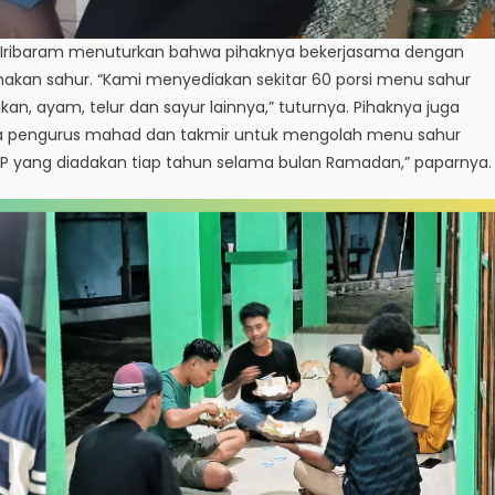
ry Iribaram menuturkan bahwa pihaknya bekerjasama dengan
kan sahur. “Kami menyediakan sekitar 60 porsi menu sahur
kan, ayam, telur dan sayur lainnya,” tuturnya. Pihaknya juga
ra pengurus mahad dan takmir untuk mengolah menu sahur
DWP yang diadakan tiap tahun selama bulan Ramadan,” paparnya.