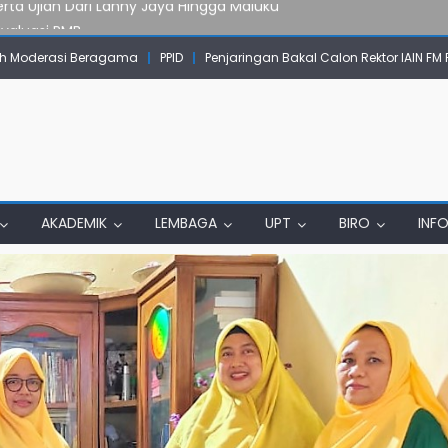
Evaluasi PMB
mpok Skow Sae Kolaborasi dengan KKN UGM dan Uncen
 Moderasi Beragama
PPID
Penjaringan Bakal Calon Rektor IAIN FM
IAIN Papua Tembus Jurnal Terindeks Google Scholar
un Komunikasi Aktif dengan Masyarakat
erta Ujian Dari Lanny Jaya Hingga Maluku
AKADEMIK
LEMBAGA
UPT
BIRO
INF