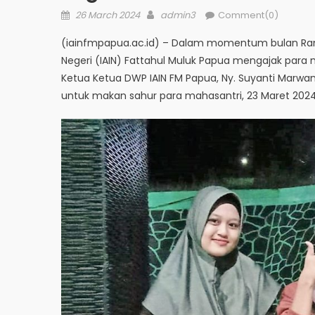
Posted
Author
26 March 2024
admin3
Comment(0)
on
(iainfmpapua.ac.id) – Dalam momentum bulan Ra
Negeri (IAIN) Fattahul Muluk Papua mengajak para 
Ketua Ketua DWP IAIN FM Papua, Ny. Suyanti Marw
untuk makan sahur para mahasantri, 23 Maret 2024