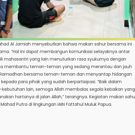
 Mahad Al Jamiah menyebutkan bahwa makan sahur bersama ini
ama. “Hal ini dapat membangun komunikasi selayaknya antar
li mahasantri yang lain menuturkan rasa syukurnya dengan
Bisa membantu teman-teman yang sedang merantau dan jauh
en Ramadhan bersama teman-teman dan menyantap hidangan
h kepada para pihak yang sudah berpartisipasi. “Baik dalam
ebutuhan lain, semoga Allah membalas segala kebaikan yang
akan hartanya di jalan Allah,” terangnya. Kegiatan makan sahu
 Mahad Putra di lingkungan IAIN Fattahul Muluk Papua.