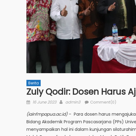
Berita
Zuly Qodir: Dosen Harus 
Posted
Author
16 June 2023
admin3
Comment(0)
on
(iainfmpapua.ac.id)
– Para dosen harus mengajukan 
Bidang Akademik Program Pascasarjana (PPs) Unive
menyampaikan hal ini dalam kunjungan silaturahim k