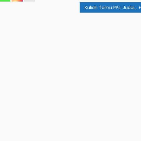
Kuliah Tamu PPs: Judul Karya Ilmiah Jangan Berbelit-Belit