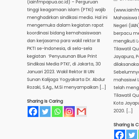
(iainfmpapua.ac.id) – Perguruan
on
tinggi keagamaan islam (PTKI) wajib
(www.iainf
menghadirkan sindikasi media. Hal ini
Mahasiswa 
mengemuka dalam kegiatan rapat
Negeri (IAI
koordinasi bidang kemahasiswaan
berpacu me
dan kerjasama para wakil rektor III
mengikuti
PKTI se-Indonesia, di sela-sela
Tilawatil Q
kegiatan ‘Penyusunan Blue Print
Jayapura, 
Sindikasi Media PTKI’, di Jakarta, 30
dilaksanaka
Januari 2023. Wakil Rektor III UIN
Sebelumnya
Sunan Kalijaga Yogyakarta Dr. Abdur
mahasiswi I
Rozaki, S.Ag., M.Si menyampaikan […]
telah meng
Tilawatil Qu
Sharing Is Caring
Kota Jayapu
2020. […]
Sharing Is C