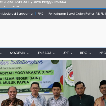
Evaluasi PMB
mpok Skow Sae Kolaborasi dengan KKN UGM dan Uncen
 Moderasi Beragama
PPID
Penjaringan Bakal Calon Rektor IAIN FM
IAIN Papua Tembus Jurnal Terindeks Google Scholar
un Komunikasi Aktif dengan Masyarakat
erta Ujian Dari Lanny Jaya Hingga Maluku
AKADEMIK
LEMBAGA
UPT
BIRO
INF