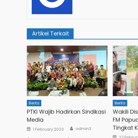
Artikel Terkait
Berita
Berita
PTKI Wajib Hadirkan Sindikasi
Wakili Di
Media
FM Papua
Tingkat 
Author
Posted
admin3
1 February 2023
on
Posted
27 Febru