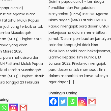
(iainfmpapua.ac.id) – Lembaga
Penelitian dan Pengabdian
mpapua.ac.id) –
Masyarakat (LPPM) Institut Agama
Institut Agama Islam
Islam Negeri (IAIN) Fattahul Muluk
N) Fattahul Muluk Papua
Papua mengajak para dosen untuk
njadi yang terbaik untuk
bekerjasama dalam menerbitkan
 Lomba Musabaqoh
jurnal. “Dalam pembuatan jurnalya
ur’an (MTQ) Tingkat Kota
terindex Scopus,ini tidak bisa
Papua yang akan
dilakukan sendiri, mari bekerjasama,
n Maret 2020.
ujarnya kepada Tim Humas, 13
, para mahasiswa dan
Januari 2022. Pihaknya mengajak
AIN Fattahul Muluk Papua
para dosen untuk membuat tim
ikuti Lomba Musabaqoh
dalam menerbitkan karya tulisnya
r’an (MTQ) Tingkat Distrik
agar dapat […]
ra tanggal 23 Februari
Sharing Is Caring
aring