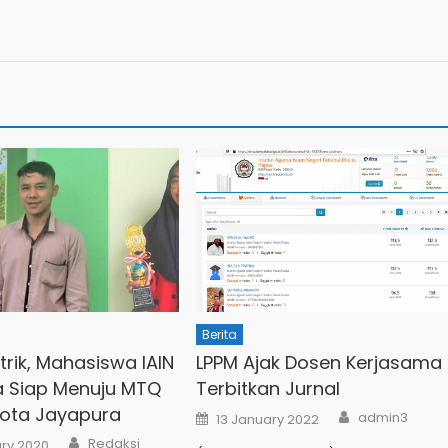
Berita
strik, Mahasiswa IAIN
LPPM Ajak Dosen Kerjasama
 Siap Menuju MTQ
Terbitkan Jurnal
Kota Jayapura
Author
Posted
admin3
13 January 2022
on
Author
Redaksi
ary 2020