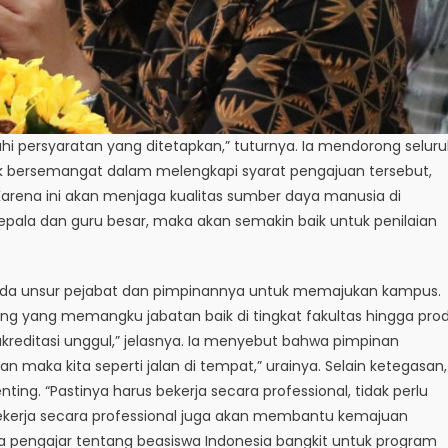
persyaratan yang ditetapkan,” tuturnya. Ia mendorong selur
uk bersemangat dalam melengkapi syarat pengajuan tersebut,
“Karena ini akan menjaga kualitas sumber daya manusia di
ala dan guru besar, maka akan semakin baik untuk penilaian
 pada unsur pejabat dan pimpinannya untuk memajukan kampus.
ng yang memangku jabatan baik di tingkat fakultas hingga prod
akreditasi unggul,” jelasnya. Ia menyebut bahwa pimpinan
n maka kita seperti jalan di tempat,” urainya. Selain ketegasan,
ting. “Pastinya harus bekerja secara professional, tidak perlu
bekerja secara professional juga akan membantu kemajuan
 pengajar tentang beasiswa Indonesia bangkit untuk program