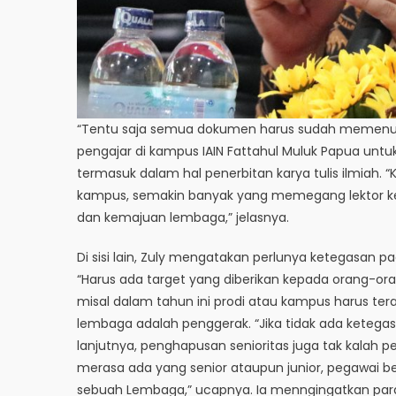
“Tentu saja semua dokumen harus sudah memenuhi 
pengajar di kampus IAIN Fattahul Muluk Papua unt
termasuk dalam hal penerbitan karya tulis ilmiah. 
kampus, semakin banyak yang memegang lektor kep
dan kemajuan lembaga,” jelasnya.
Di sisi lain, Zuly mengatakan perlunya ketegasan
“Harus ada target yang diberikan kepada orang-ora
misal dalam tahun ini prodi atau kampus harus ter
lembaga adalah penggerak. “Jika tidak ada ketegasa
lanjutnya, penghapusan senioritas juga tak kalah pen
merasa ada yang senior ataupun junior, pegawai 
sebuah Lembaga,” ucapnya. Ia menngingatkan para